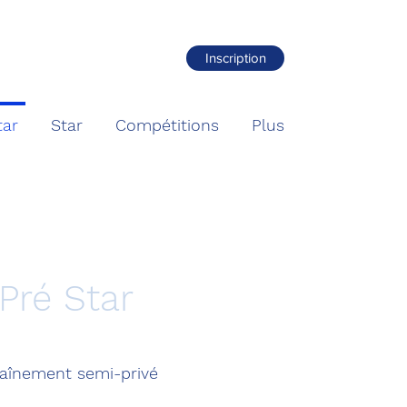
Inscription
tar
Star
Compétitions
Plus
Pré Star
aînement semi-privé