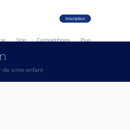
Inscription
tar
Star
Compétitions
Plus
on
r de votre enfant