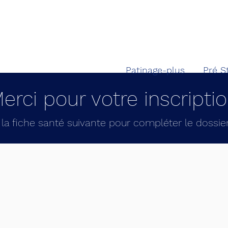
Patinage-plus
Pré S
erci pour votre inscripti
r la fiche santé suivante pour compléter le dossie