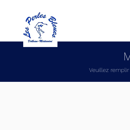
M
Veuillez rempli